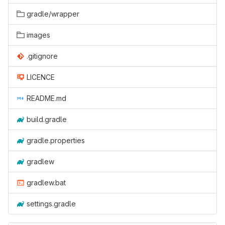
gradle/wrapper
images
.gitignore
LICENCE
README.md
build.gradle
gradle.properties
gradlew
gradlew.bat
settings.gradle