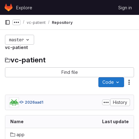
Skip to content
Explore
Sign in
GitLab
vc-patient
Repository
Show more breadcrumbs
master
vc-patient
vc-patient
Find file
Code
Act
History
2026aad1
Name
Last update
app