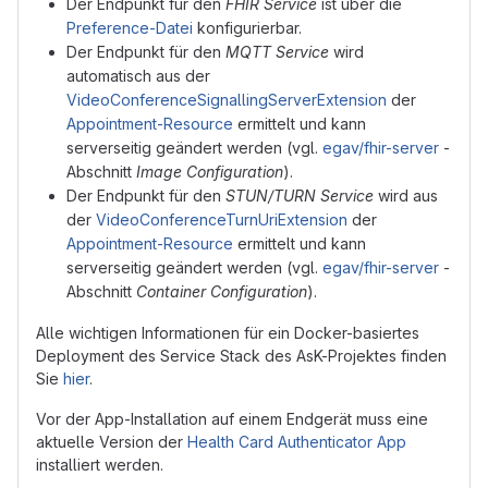
Der Endpunkt für den
FHIR Service
ist über die
Preference-Datei
konfigurierbar.
Der Endpunkt für den
MQTT Service
wird
automatisch aus der
VideoConferenceSignallingServerExtension
der
Appointment-Resource
ermittelt und kann
serverseitig geändert werden (vgl.
egav/fhir-server
-
Abschnitt
Image Configuration
).
Der Endpunkt für den
STUN/TURN Service
wird aus
der
VideoConferenceTurnUriExtension
der
Appointment-Resource
ermittelt und kann
serverseitig geändert werden (vgl.
egav/fhir-server
-
Abschnitt
Container Configuration
).
Alle wichtigen Informationen für ein Docker-basiertes
Deployment des Service Stack des AsK-Projektes finden
Sie
hier
.
Vor der App-Installation auf einem Endgerät muss eine
aktuelle Version der
Health Card Authenticator App
installiert werden.