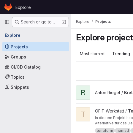
Skip to content
Explore
GitLab
Primary navigation
Explore
Projects
Search or go to…
Explore projec
Explore
Projects
Most starred
Trending
Groups
CI/CD Catalog
Topics
Snippets
View Brettspiel project
B
Anton Riegel /
Bret
View Terraform CI project
ÖFIT Werkstatt /
Te
T
In diesem Projekt hab
Alternative für das D
terraform
nomad