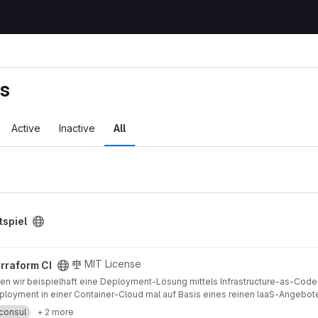
ts
Active
Inactive
All
tspiel
MIT License
rraform CI
en wir beispielhaft eine Deployment-Lösung mittels Infrastructure-as-Code r
eployment in einer Container-Cloud mal auf Basis eines reinen IaaS-Angebote
consul
+ 2 more