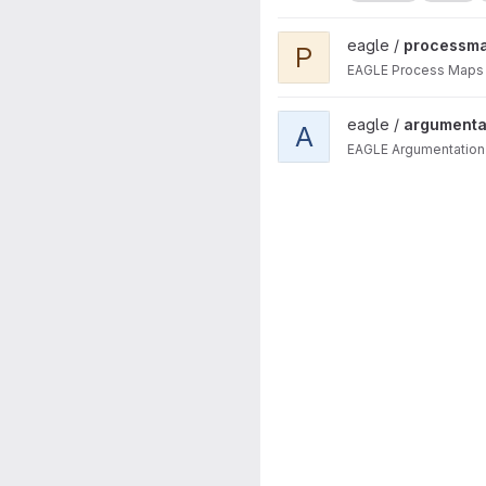
View processmaps project
eagle /
processm
P
EAGLE Process Maps
View argumentation project
eagle /
argumenta
A
EAGLE Argumentation