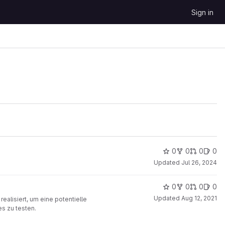
Sign in
0
0
0
0
Updated
Jul 26, 2024
0
0
0
0
Updated
Aug 12, 2021
ealisiert, um eine potentielle
s zu testen.